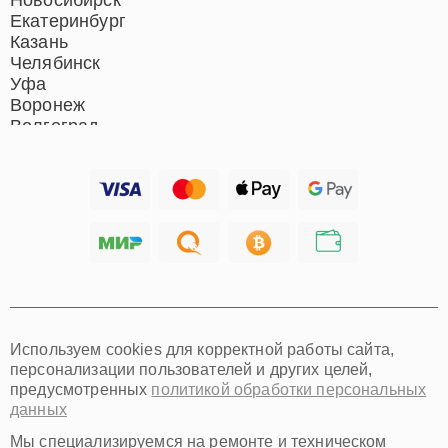
Новосибирск
Екатеринбург
Казань
Челябинск
Уфа
Воронеж
Волгоград
Барнаул
Ижевск
Тольятти
Ярославль
Саратов
Хабаровск
Томск
Тюмень
Иркутск
Самара
Используем cookies для корректной работы сайта,
Омск
персонализации пользователей и других целей,
Красноярск
предусмотренных
политикой обработки персональных
Пермь
данных
Ульяновск
Киров
Мы специализируемся на ремонте и техническом