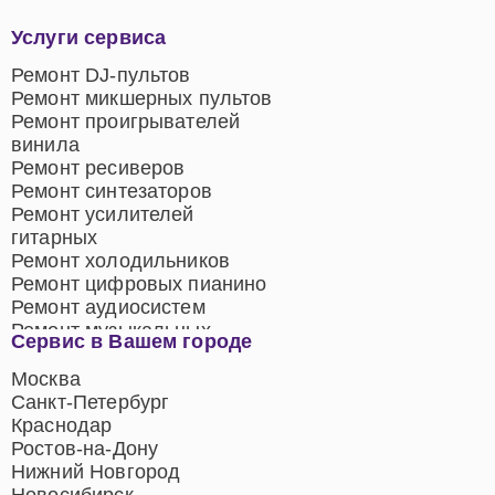
Услуги сервиса
Ремонт DJ-пультов
Ремонт микшерных пультов
Ремонт проигрывателей
винила
Ремонт ресиверов
Ремонт синтезаторов
Ремонт усилителей
гитарных
Ремонт холодильников
Ремонт цифровых пианино
Ремонт аудиосистем
Ремонт музыкальных
Сервис в Вашем городе
центров
Ремонт домашних
Москва
кинотеатров
Санкт-Петербург
Ремонт микрофонов
Краснодар
Ремонт акустических
Ростов-на-Дону
систем
Нижний Новгород