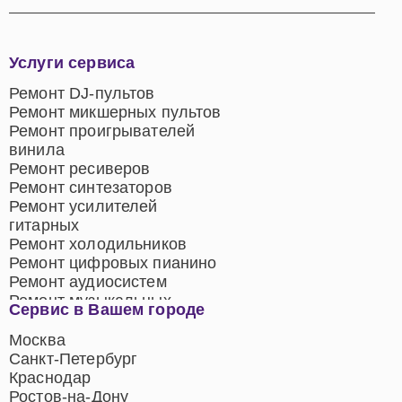
Услуги сервиса
Ремонт DJ-пультов
Ремонт микшерных пультов
Ремонт проигрывателей
винила
Ремонт ресиверов
Ремонт синтезаторов
Ремонт усилителей
гитарных
Ремонт холодильников
Ремонт цифровых пианино
Ремонт аудиосистем
Ремонт музыкальных
Сервис в Вашем городе
центров
Ремонт домашних
Москва
кинотеатров
Санкт-Петербург
Ремонт микрофонов
Краснодар
Ремонт акустических
Ростов-на-Дону