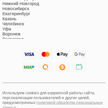
систем
Нижний Новгород
Новосибирск
Екатеринбург
Казань
Челябинск
Уфа
Воронеж
Волгоград
Барнаул
Ижевск
Тольятти
Ярославль
Саратов
Хабаровск
Томск
Тюмень
Иркутск
Самара
Используем cookies для корректной работы сайта,
Омск
персонализации пользователей и других целей,
Красноярск
предусмотренных
политикой обработки персональных
Пермь
данных