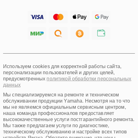
Барнаул
Ижевск
Тольятти
Ярославль
Саратов
Хабаровск
Томск
Тюмень
Иркутск
Самара
Используем cookies для корректной работы сайта,
Омск
персонализации пользователей и других целей,
Красноярск
предусмотренных
политикой обработки персональных
Пермь
данных
Ульяновск
Киров
Мы специализируемся на ремонте и техническом
Архангельск
обслуживании продукции Yamaha. Несмотря на то что
Астрахань
мы не являемся официальным сервисным центром,
наша команда профессионалов предоставляет
Белгород
высококачественные услуги постгарантийного ремонта.
Благовещенск
Мы также предлагаем услуги по диагностике,
Брянск
техническому обслуживанию и настройке всех типов
Владивосток
устройств Ямаха. Обратите внимание, что цены,