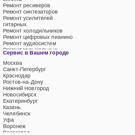
Ремонт ресиверов
Ремонт синтезаторов
Ремонт усилителей
гитарных
Ремонт холодильников
Ремонт цифровых пианино
Ремонт аудиосистем
Ремонт музыкальных
Сервис в Вашем городе
центров
Ремонт домашних
Москва
кинотеатров
Санкт-Петербург
Ремонт микрофонов
Краснодар
Ремонт акустических
Ростов-на-Дону
систем
Нижний Новгород
Новосибирск
Екатеринбург
Казань
Челябинск
Уфа
Воронеж
Волгоград