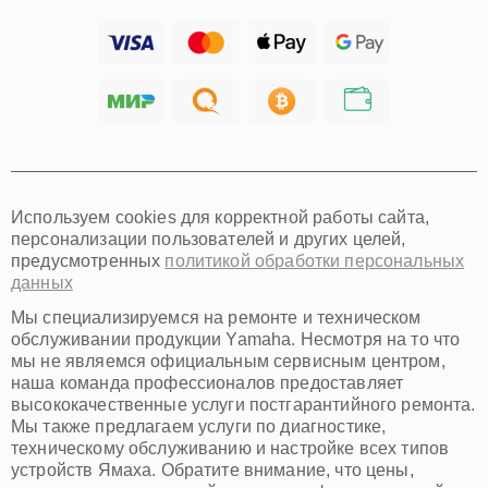
Ижевск
Тольятти
Ярославль
Саратов
Хабаровск
Томск
Тюмень
Иркутск
Самара
Используем cookies для корректной работы сайта,
Омск
персонализации пользователей и других целей,
Красноярск
предусмотренных
политикой обработки персональных
Пермь
данных
Ульяновск
Киров
Мы специализируемся на ремонте и техническом
Архангельск
обслуживании продукции Yamaha. Несмотря на то что
Астрахань
мы не являемся официальным сервисным центром,
наша команда профессионалов предоставляет
Белгород
высококачественные услуги постгарантийного ремонта.
Благовещенск
Мы также предлагаем услуги по диагностике,
Брянск
техническому обслуживанию и настройке всех типов
Владивосток
устройств Ямаха. Обратите внимание, что цены,
Владикавказ