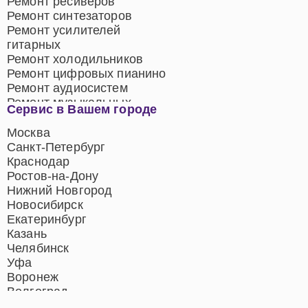
Ремонт ресиверов
Ремонт синтезаторов
Ремонт усилителей
гитарных
Ремонт холодильников
Ремонт цифровых пианино
Ремонт аудиосистем
Ремонт музыкальных
Сервис в Вашем городе
центров
Ремонт домашних
Москва
кинотеатров
Санкт-Петербург
Ремонт микрофонов
Краснодар
Ремонт акустических
Ростов-на-Дону
систем
Нижний Новгород
Новосибирск
Екатеринбург
Казань
Челябинск
Уфа
Воронеж
Волгоград
Барнаул