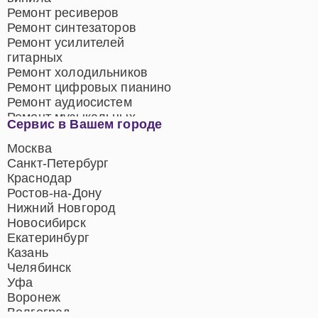
Ремонт ресиверов
Ремонт синтезаторов
Ремонт усилителей
гитарных
Ремонт холодильников
Ремонт цифровых пианино
Ремонт аудиосистем
Ремонт музыкальных
Сервис в Вашем городе
центров
Ремонт домашних
Москва
кинотеатров
Санкт-Петербург
Ремонт микрофонов
Краснодар
Ремонт акустических
Ростов-на-Дону
систем
Нижний Новгород
Новосибирск
Екатеринбург
Казань
Челябинск
Уфа
Воронеж
Волгоград