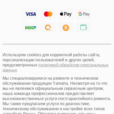
Барнаул
Ижевск
Тольятти
Ярославль
Саратов
Хабаровск
Томск
Тюмень
Иркутск
Самара
Используем cookies для корректной работы сайта,
Омск
персонализации пользователей и других целей,
Красноярск
предусмотренных
политикой обработки персональных
Пермь
данных
Ульяновск
Киров
Мы специализируемся на ремонте и техническом
Архангельск
обслуживании продукции Yamaha. Несмотря на то что
Астрахань
мы не являемся официальным сервисным центром,
наша команда профессионалов предоставляет
Белгород
высококачественные услуги постгарантийного ремонта.
Благовещенск
Мы также предлагаем услуги по диагностике,
Брянск
техническому обслуживанию и настройке всех типов
Владивосток
устройств Ямаха. Обратите внимание, что цены,