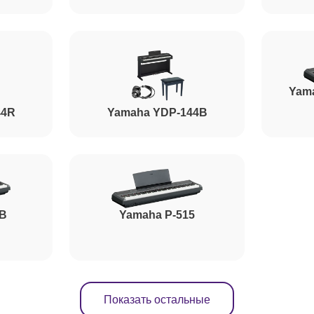
от 90 минут
от 90 минут
Yam
44R
Yamaha YDP-144B
от 60 минут
от 70 минут
5B
Yamaha P-515
Показать остальные