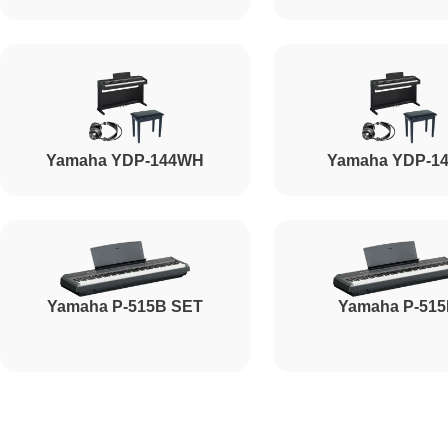
Ремонт корпусных элементов
Восстановление после попадания влаги
Yamaha YDP-144WH
Yamaha YDP-1
Прошивка (Обновление ПО)
Ремонт стоковых потенциометров
Yamaha P-515B SET
Yamaha P-51