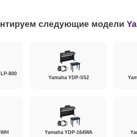
от 80 минут
нтируем следующие модели
Y
от 60 минут
от 70 минут
CLP-800
от 80 минут
Yamaha YDP-S52
Yam
от 90 минут
от 110 минут
4WH
Yamaha YDP-164WA
Ya