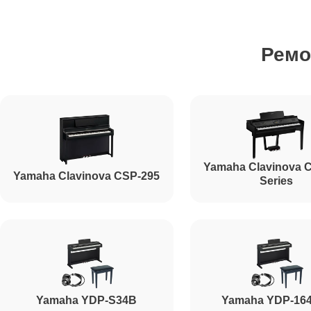
Ремонт стоковых аудиовходов-выходов
Ремо
Чистка клавиатуры
Ремонт механизма клавиш
Yamaha Clavinova 
Yamaha Clavinova CSP-295
Ремонт клавиш
Series
Ремонт клавиш и уплотнителей
Чистка и профилактика внутрикорпусная
Yamaha YDP-S34B
Yamaha YDP-16