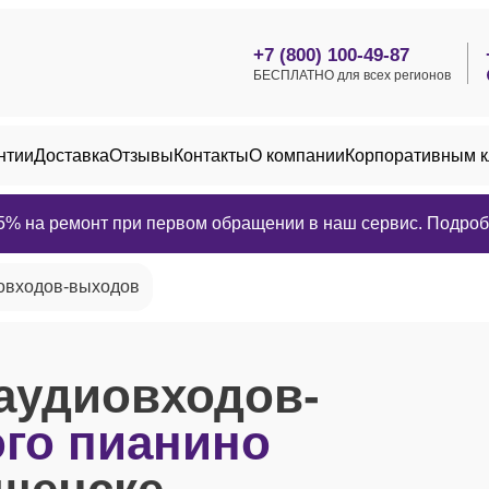
+7 (800) 100-49-87
БЕСПЛАТНО для всех регионов
нтии
Доставка
Отзывы
Контакты
О компании
Корпоративным 
25% на ремонт при первом обращении в наш сервис. Подробн
овходов-выходов
аудиовходов-
го пианино