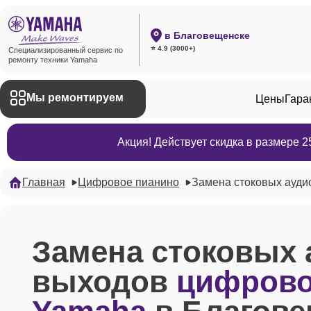
в Благовещенске
⭐ 4.9 (3000+)
Специализированный сервис по
ремонту техники Yamaha
Мы ремонтируем
Цены
Гара
Акция! Действует скидка в размере 
Главная
Цифровое пианино
Замена стоковых ауди
Замена стоковых 
выходов
цифрово