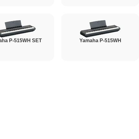
2000
aha P-515WH SET
Yamaha P-515WH
1800
1200
2500