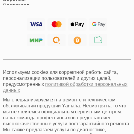
Волгоград
Барнаул
Ижевск
Тольятти
Ярославль
Саратов
Хабаровск
Томск
Тюмень
Иркутск
Самара
Используем cookies для корректной работы сайта,
Омск
персонализации пользователей и других целей,
Красноярск
предусмотренных
политикой обработки персональных
Пермь
данных
Ульяновск
Киров
Мы специализируемся на ремонте и техническом
Архангельск
обслуживании продукции Yamaha. Несмотря на то что
Астрахань
мы не являемся официальным сервисным центром,
наша команда профессионалов предоставляет
Белгород
высококачественные услуги постгарантийного ремонта.
Благовещенск
Мы также предлагаем услуги по диагностике,
Брянск