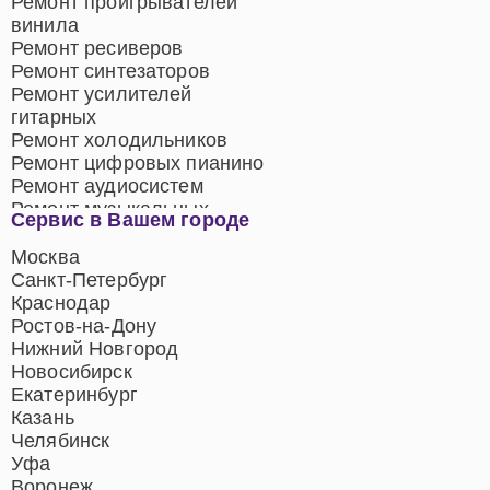
Ремонт проигрывателей
винила
Ремонт ресиверов
Ремонт синтезаторов
Ремонт усилителей
гитарных
Ремонт холодильников
Ремонт цифровых пианино
Ремонт аудиосистем
Ремонт музыкальных
Сервис в Вашем городе
центров
Ремонт домашних
Москва
кинотеатров
Санкт-Петербург
Ремонт микрофонов
Краснодар
Ремонт акустических
Ростов-на-Дону
систем
Нижний Новгород
Новосибирск
Екатеринбург
Казань
Челябинск
Уфа
Воронеж