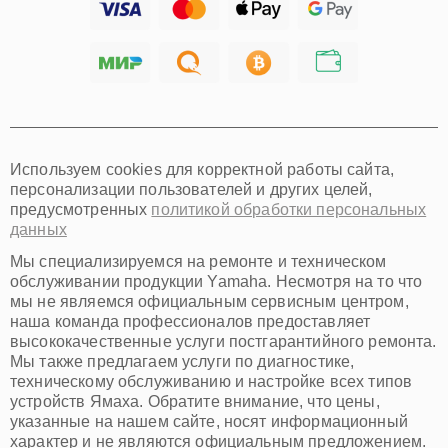
Тольятти
Ярославль
Саратов
Хабаровск
Томск
Тюмень
Иркутск
Самара
Используем cookies для корректной работы сайта,
Омск
персонализации пользователей и других целей,
Красноярск
предусмотренных
политикой обработки персональных
Пермь
данных
Ульяновск
Киров
Мы специализируемся на ремонте и техническом
Архангельск
обслуживании продукции Yamaha. Несмотря на то что
Астрахань
мы не являемся официальным сервисным центром,
наша команда профессионалов предоставляет
Белгород
высококачественные услуги постгарантийного ремонта.
Благовещенск
Мы также предлагаем услуги по диагностике,
Брянск
техническому обслуживанию и настройке всех типов
Владивосток
устройств Ямаха. Обратите внимание, что цены,
Владикавказ
указанные на нашем сайте, носят информационный
Владимир
характер и не являются официальным предложением.