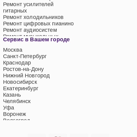
Ремонт усилителей
гитарных
Ремонт холодильников
Ремонт цифровых пианино
Ремонт аудиосистем
Ремонт музыкальных
Сервис в Вашем городе
центров
Ремонт домашних
Москва
кинотеатров
Санкт-Петербург
Ремонт микрофонов
Краснодар
Ремонт акустических
Ростов-на-Дону
систем
Нижний Новгород
Новосибирск
Екатеринбург
Казань
Челябинск
Уфа
Воронеж
Волгоград
Барнаул
Ижевск