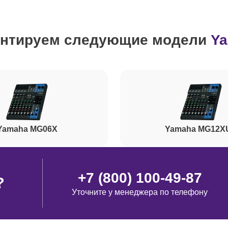
от 110 минут
нтируем следующие модели
Y
от 50 минут
от 90 минут
от 40 минут
Yamaha MG06X
Yamaha MG12X
нопок)
от 110 минут
+7 (800) 100-49-87
?
Уточните у менеджера по телефону