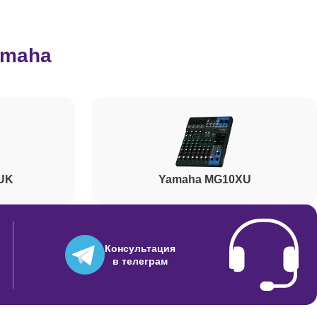
700
amaha
600
500
UK
Yamaha MG10XU
700
8800
Консультация
в телеграм