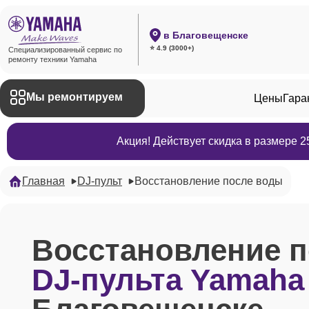
в Благовещенске
⭐ 4.9 (3000+)
Специализированный сервис по
ремонту техники Yamaha
Мы ремонтируем
Цены
Гара
Акция! Действует скидка в размере 
Главная
DJ-пульт
Восстановление после воды
Восстановление 
DJ-пульта Yamaha