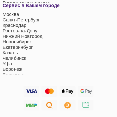
Ремонт музыкальных
Сервис в Вашем городе
центров
Ремонт домашних
Москва
кинотеатров
Санкт-Петербург
Ремонт микрофонов
Краснодар
Ремонт акустических
Ростов-на-Дону
систем
Нижний Новгород
Новосибирск
Екатеринбург
Казань
Челябинск
Уфа
Воронеж
Волгоград
Барнаул
Ижевск
Тольятти
Ярославль
Саратов
Хабаровск
Томск