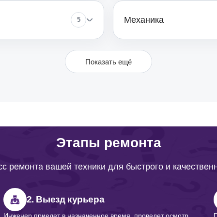
Механика
5
от 60
Показать ещё
от 50
от 120
Этапы ремонта
с ремонта вашей техники для быстрого и качествен
от 70
2. Выезд курьера
от 60
Инженер приедет в назначенное время, проведет осмотр