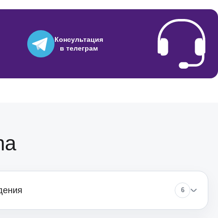
450
Консультация
в телеграм
800
650
710
ha
590
дения
6
1450