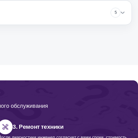
5
500
650
500
ного обслуживания
500
3. Ремонт техники
550
После диагностики инженер согласует с вами сроки, стоимость,