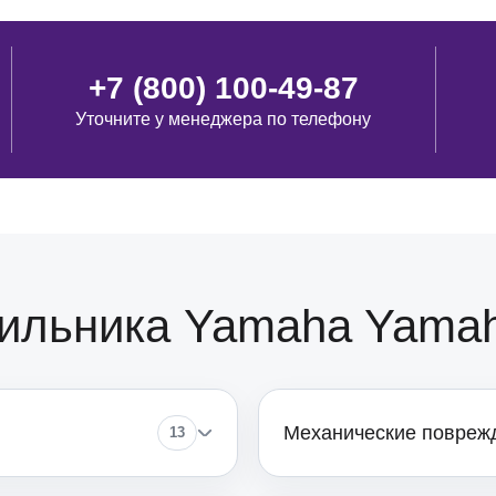
от 120
+7 (800) 100-49-87
Уточните у менеджера по телефону
от 70
от 110
от 100
дильника Yamaha Yama
от 100
Механические повреж
13
от 40