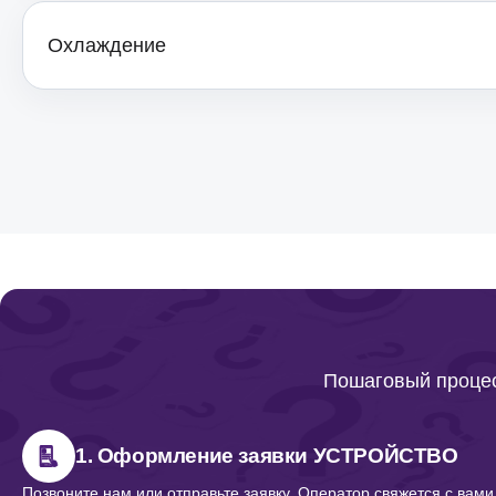
Yamaha
Охлаждение
Ремонт термостата холодильников
Yamaha
Ремонт/замена датчика температуры
холодильников Yamaha
Ремонт платы управления
(мат.платы, мейн платы)
холодильников Yamaha
Ремонт нагревателя испарителя
Пошаговый процес
холодильников Yamaha
1. Оформление заявки УСТРОЙСТВО
Ремонт реле холодильников Yamaha
Позвоните нам или отправьте заявку. Оператор свяжется с вами