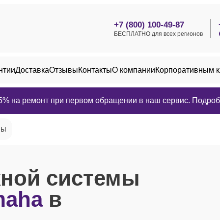
+7 (800) 100-49-87
БЕСПЛАТНО для всех регионов
нтии
Доставка
Отзывы
Контакты
О компании
Корпоративным 
25% на ремонт при первом обращении в наш сервис. Подробн
мы
жной системы
maha
в