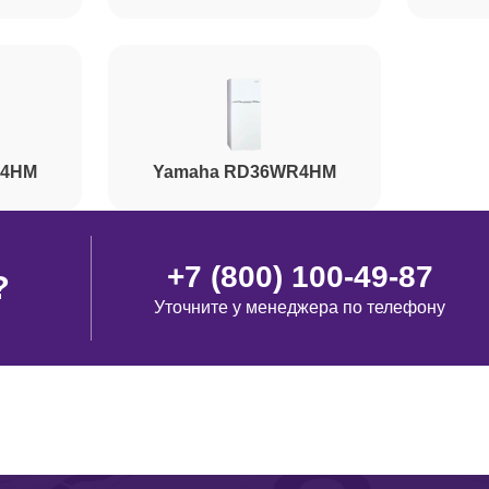
от 40 минут
от 90 минут
ты)
R4HM
Yamaha RD36WR4HM
от 110 минут
+7 (800) 100-49-87
?
Уточните у менеджера по телефону
от 50 минут
от 100 минут