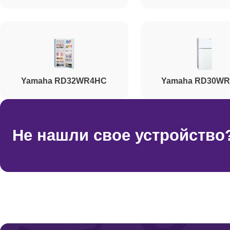
Ремонт/замена датчика температуры
Ремонт платы управления (мат.платы, мейн пла
Yamaha RD32WR4HC
Yamaha RD30W
Ремонт нагревателя испарителя
Не нашли свое устройство
Ремонт реле
Ремонт нагревателя оттайки