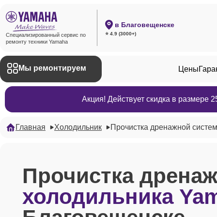
в Благовещенске
⭐ 4.9 (3000+)
Специализированный сервис по
ремонту техники Yamaha
Мы ремонтируем
Цены
Гара
Акция! Действует скидка в размере 
Главная
Холодильник
Прочистка дренажной систе
Прочистка дрена
холодильника Ya