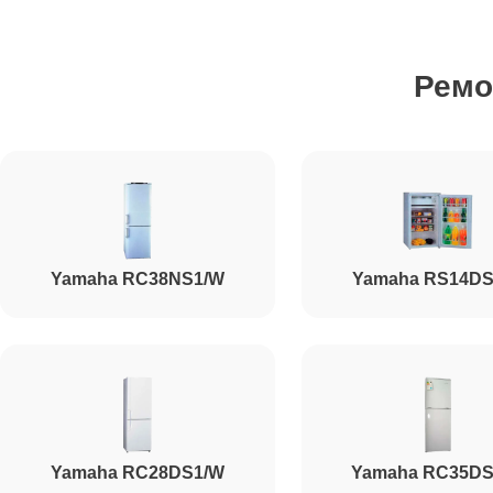
Устранение засора трубопровода
Ремо
Ремонт испарителя
Ремонт таймера
Yamaha RC38NS1/W
Yamaha RS14DS
Ремонт мотор-компрессора
Ремонт дефростера
Ремонт термостата
Yamaha RC28DS1/W
Yamaha RC35DS