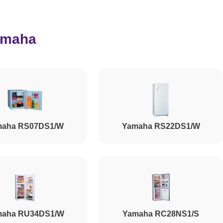
800
amaha
650
710
maha RS07DS1/W
Yamaha RS22DS1/W
590
1450
500
maha RU34DS1/W
Yamaha RC28NS1/S