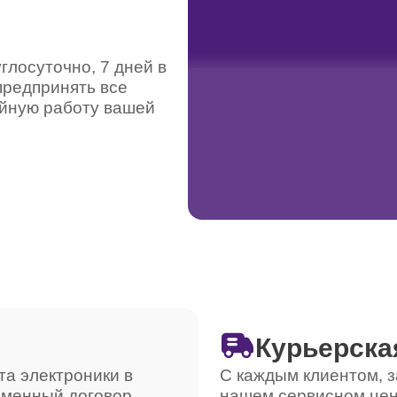
лосуточно, 7 дней в
предпринять все
ойную работу вашей
Курьерска
та электроники в
С каждым клиентом, з
ьменный договор,
нашем сервисном цен