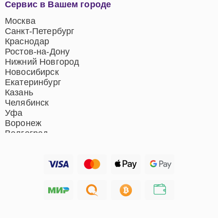
Сервис в Вашем городе
центров
Ремонт домашних
Москва
кинотеатров
Санкт-Петербург
Ремонт микрофонов
Краснодар
Ремонт акустических
Ростов-на-Дону
систем
Нижний Новгород
Новосибирск
Екатеринбург
Казань
Челябинск
Уфа
Воронеж
Волгоград
Барнаул
Ижевск
Тольятти
Ярославль
Саратов
Хабаровск
Томск
Тюмень