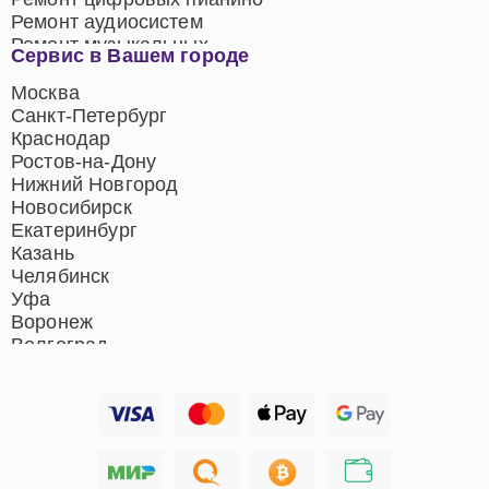
Ремонт аудиосистем
Ремонт музыкальных
Сервис в Вашем городе
центров
Ремонт домашних
Москва
кинотеатров
Санкт-Петербург
Ремонт микрофонов
Краснодар
Ремонт акустических
Ростов-на-Дону
систем
Нижний Новгород
Новосибирск
Екатеринбург
Казань
Челябинск
Уфа
Воронеж
Волгоград
Барнаул
Ижевск
Тольятти
Ярославль
Саратов
Хабаровск