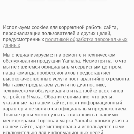
Томск
Тюмень
Иркутск
Самара
Используем cookies для корректной работы сайта,
Омск
персонализации пользователей и других целей,
Красноярск
предусмотренных
политикой обработки персональных
Пермь
данных
Ульяновск
Киров
Мы специализируемся на ремонте и техническом
Архангельск
обслуживании продукции Yamaha. Несмотря на то что
Астрахань
мы не являемся официальным сервисным центром,
наша команда профессионалов предоставляет
Белгород
высококачественные услуги постгарантийного ремонта.
Благовещенск
Мы также предлагаем услуги по диагностике,
Брянск
техническому обслуживанию и настройке всех типов
Владивосток
устройств Ямаха. Обратите внимание, что цены,
Владикавказ
указанные на нашем сайте, носят информационный
Владимир
характер и не являются официальным предложением.
Волжский
Точные цены можно узнать, связавшись с нашими
Вологда
менеджерами. Торговая марка Yamaha, упомянутая на
Грозный
нашем сайте, зарегистрирована и используется нами
Иваново
исключительно для информационных целей.