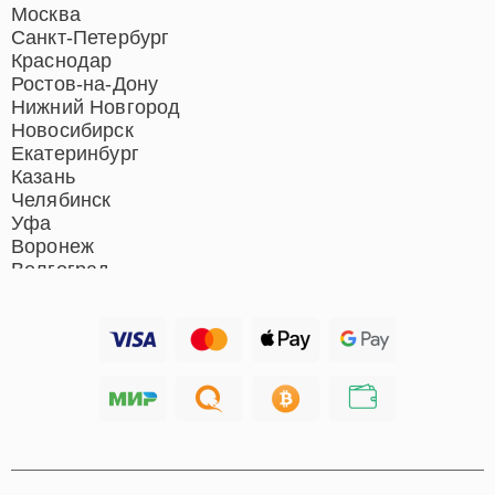
Ремонт домашних
Москва
кинотеатров
Санкт-Петербург
Ремонт микрофонов
Краснодар
Ремонт акустических
Ростов-на-Дону
систем
Нижний Новгород
Новосибирск
Екатеринбург
Казань
Челябинск
Уфа
Воронеж
Волгоград
Барнаул
Ижевск
Тольятти
Ярославль
Саратов
Хабаровск
Томск
Тюмень
Иркутск