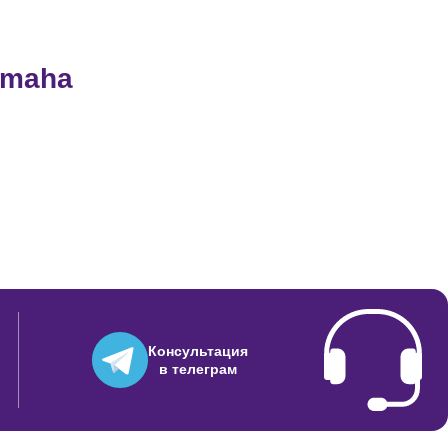
850
amaha
850
Консультация
в телеграм