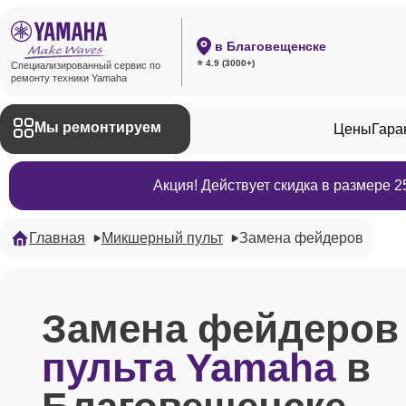
в Благовещенске
⭐ 4.9 (3000+)
Специализированный сервис по
ремонту техники Yamaha
Мы ремонтируем
Цены
Гара
Акция! Действует скидка в размере 
Главная
Микшерный пульт
Замена фейдеров
Замена фейдеро
пульта Yamaha
в