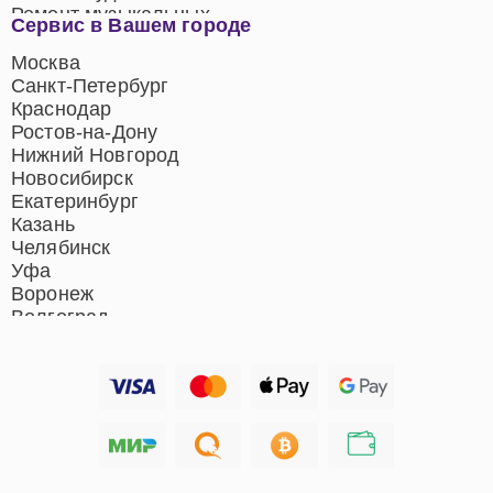
Ремонт музыкальных
Сервис в Вашем городе
центров
Ремонт домашних
Москва
кинотеатров
Санкт-Петербург
Ремонт микрофонов
Краснодар
Ремонт акустических
Ростов-на-Дону
систем
Нижний Новгород
Новосибирск
Екатеринбург
Казань
Челябинск
Уфа
Воронеж
Волгоград
Барнаул
Ижевск
Тольятти
Ярославль
Саратов
Хабаровск
Томск