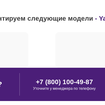
от 80 минут
нтируем следующие модели
- 
от 110 минут
от 90 минут
+7 (800) 100-49-87
?
Уточните у менеджера по телефону