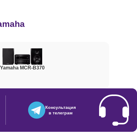
700
Yamaha
1000
500
Yamaha MCR-B370
Консультация
в телеграм