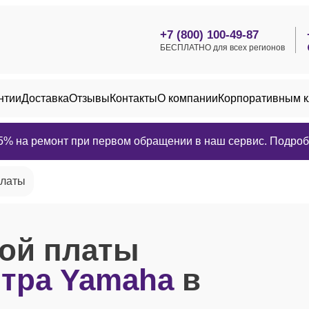
+7 (800) 100-49-87
БЕСПЛАТНО для всех регионов
нтии
Доставка
Отзывы
Контакты
О компании
Корпоративным 
25% на ремонт при первом обращении в наш сервис. Подробн
платы
кой платы
нтра Yamaha
в