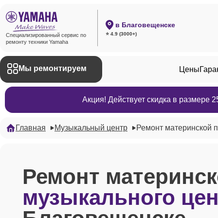
в Благовещенске
⭐ 4.9 (3000+)
Специализированный сервис по
ремонту техники Yamaha
Мы ремонтируем
Цены
Гара
Акция! Действует скидка в размере 
Главная
Музыкальный центр
Ремонт материнской 
Ремонт материнс
музыкального це