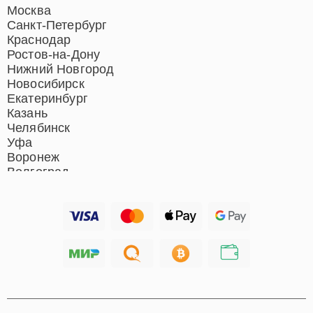
Ремонт домашних
Москва
кинотеатров
Санкт-Петербург
Ремонт микрофонов
Краснодар
Ремонт акустических
Ростов-на-Дону
систем
Нижний Новгород
Новосибирск
Екатеринбург
Казань
Челябинск
Уфа
Воронеж
Волгоград
Барнаул
Ижевск
Тольятти
Ярославль
Саратов
Хабаровск
Томск
Тюмень
Иркутск