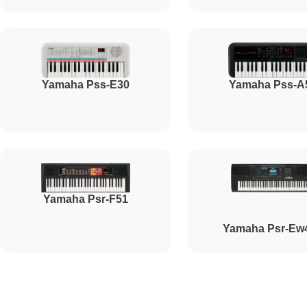
Ремонт корпусных элементов
Yamaha Pss-E30
Yamaha Pss-A
Восстановление после попадания влаги
Прошивка (Обновление ПО)
Yamaha Psr-F51
Ремонт стоковых потенциометров
Yamaha Psr-Ew