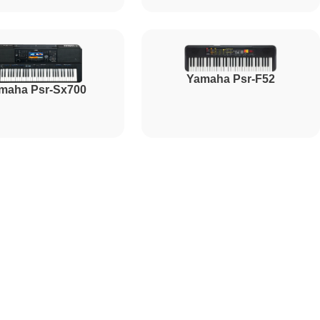
1800
Yamaha Psr-F52
maha Psr-Sx700
1500
1000
2000