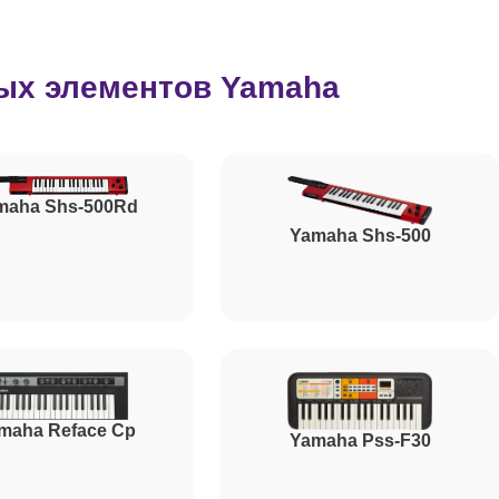
2500
ых элементов Yamaha
800
1500
maha Shs-500Rd
Yamaha Shs-500
1500
1000
maha Reface Cp
Yamaha Pss-F30
1200