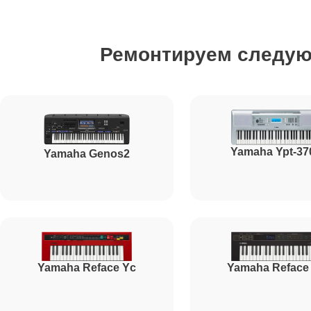
Ремонт стоковых аудиовходов-выходов
Ремонтируем следу
Чистка клавиатуры
Ремонт механизма клавиш
Yamaha Ypt-37
Yamaha Genos2
Ремонт клавиш
Ремонт клавиш и уплотнителей
Yamaha Reface Yc
Yamaha Reface
Чистка и профилактика внутрикорпусная