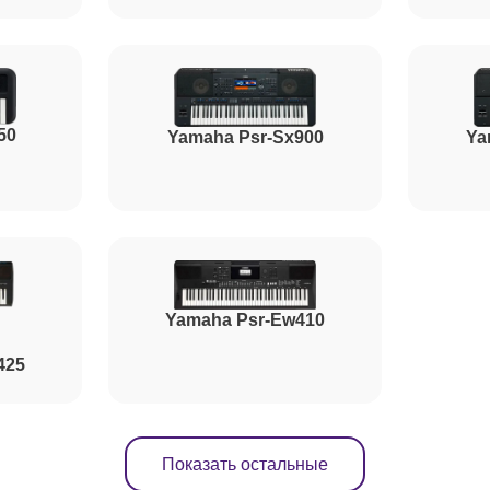
от 120 минут
50
от 90 минут
Yamaha Psr-Sx900
Ya
от 50 минут
от 50 минут
Yamaha Psr-Ew410
425
Показать остальные