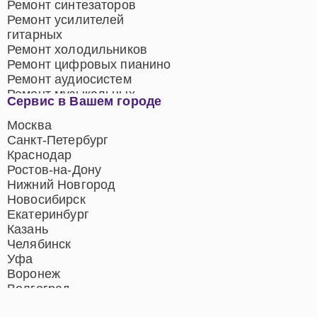
Ремонт синтезаторов
Ремонт усилителей
гитарных
Ремонт холодильников
Ремонт цифровых пианино
Ремонт аудиосистем
Ремонт музыкальных
Сервис в Вашем городе
центров
Ремонт домашних
Москва
кинотеатров
Санкт-Петербург
Ремонт микрофонов
Краснодар
Ремонт акустических
Ростов-на-Дону
систем
Нижний Новгород
Новосибирск
Екатеринбург
Казань
Челябинск
Уфа
Воронеж
Волгоград
Барнаул