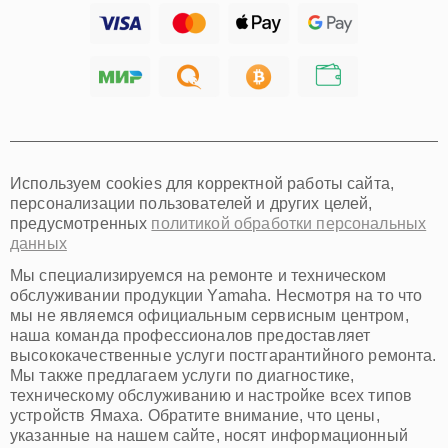
Ижевск
Тольятти
Ярославль
Саратов
Хабаровск
Томск
Тюмень
Иркутск
Самара
Используем cookies для корректной работы сайта,
Омск
персонализации пользователей и других целей,
Красноярск
предусмотренных
политикой обработки персональных
Пермь
данных
Ульяновск
Киров
Мы специализируемся на ремонте и техническом
Архангельск
обслуживании продукции Yamaha. Несмотря на то что
Астрахань
мы не являемся официальным сервисным центром,
наша команда профессионалов предоставляет
Белгород
высококачественные услуги постгарантийного ремонта.
Благовещенск
Мы также предлагаем услуги по диагностике,
Брянск
техническому обслуживанию и настройке всех типов
Владивосток
устройств Ямаха. Обратите внимание, что цены,
Владикавказ
указанные на нашем сайте, носят информационный
Владимир