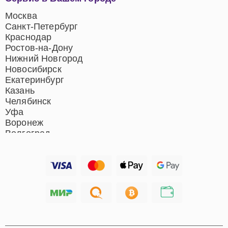
центров
Ремонт домашних
Москва
кинотеатров
Санкт-Петербург
Ремонт микрофонов
Краснодар
Ремонт акустических
Ростов-на-Дону
систем
Нижний Новгород
Новосибирск
Екатеринбург
Казань
Челябинск
Уфа
Воронеж
Волгоград
Барнаул
Ижевск
Тольятти
Ярославль
Саратов
Хабаровск
Томск
Тюмень